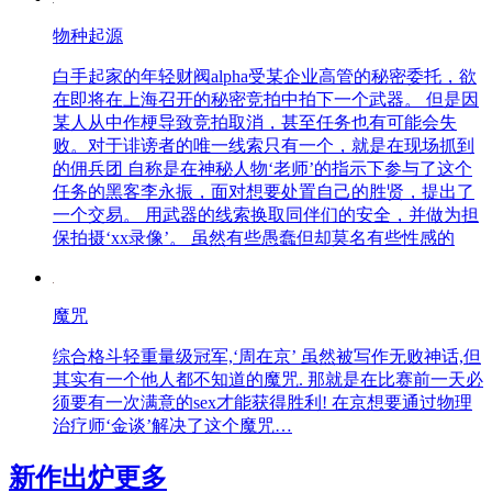
物种起源
白手起家的年轻财阀alpha受某企业高管的秘密委托，欲
在即将在上海召开的秘密竞拍中拍下一个武器。 但是因
某人从中作梗导致竞拍取消，甚至任务也有可能会失
败。对于诽谤者的唯一线索只有一个，就是在现场抓到
的佣兵团 自称是在神秘人物‘老师’的指示下参与了这个
任务的黑客李永振，面对想要处置自己的胜贤，提出了
一个交易。 用武器的线索换取同伴们的安全，并做为担
保拍摄‘xx录像’。 虽然有些愚蠢但却莫名有些性感的
魔咒
综合格斗轻重量级冠军,‘周在京’ 虽然被写作无败神话,但
其实有一个他人都不知道的魔咒. 那就是在比赛前一天必
须要有一次满意的sex才能获得胜利! 在京想要通过物理
治疗师‘金谈’解决了这个魔咒…
新作出炉
更多