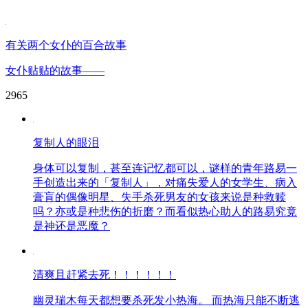
有关两个女仆的百合故事
女仆贴贴的故事——
2965
复制人的眼泪
身体可以复制，甚至连记忆都可以，谜样的青年路易一
手创造出来的「复制人」，对痛失爱人的女学生、病入
膏肓的偶像明星、失手杀死男友的女孩来说是种救赎
吗？亦或是种悲伤的折磨？而看似热心助人的路易究竟
是神还是恶魔？
清爽且赶紧去死！！！！！！
幽灵瑞木每天都想要杀死发小热海。 而热海只能不断逃