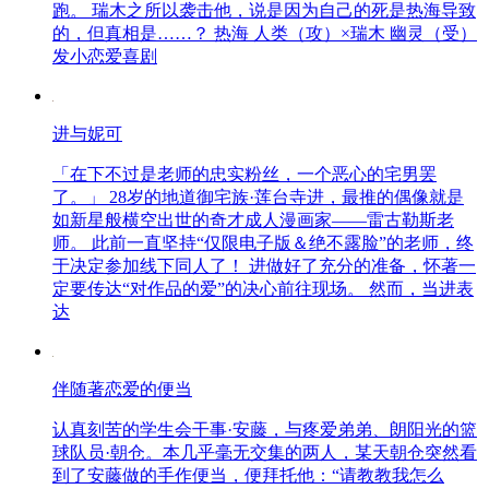
跑。 瑞木之所以袭击他，说是因为自己的死是热海导致
的，但真相是……？ 热海 人类（攻）×瑞木 幽灵（受）
发小恋爱喜剧
进与妮可
「在下不过是老师的忠实粉丝，一个恶心的宅男罢
了。」 28岁的地道御宅族·莲台寺进，最推的偶像就是
如新星般横空出世的奇才成人漫画家——雷古勒斯老
师。 此前一直坚持“仅限电子版＆绝不露脸”的老师，终
于决定参加线下同人了！ 进做好了充分的准备，怀著一
定要传达“对作品的爱”的决心前往现场。 然而，当进表
达
伴随著恋爱的便当
认真刻苦的学生会干事·安藤，与疼爱弟弟、朗阳光的篮
球队员·朝仓。本几乎毫无交集的两人，某天朝仓突然看
到了安藤做的手作便当，便拜托他：“请教教我怎么