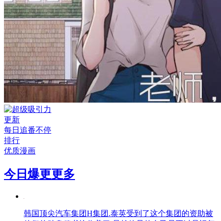
更新
每日追番不停
排行
优质漫画
今日爆更
更多
韩国顶尖汽车集团H集团.泰英受到了这个集团的资助被