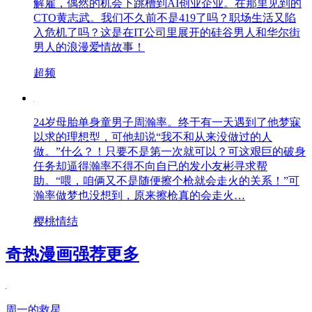
解雇，偶然的机会下跳槽到AI创业企业。在那里见到的
CTO黄志武。我们不久前不是419了吗？职场生活又陷
入危机了吗？这是在IT公司里展开的硅谷男人和华尔街
男人的浪漫爱情故事！
超频
24岁母胎单身童男子周瀚率。终于有一天遇到了他梦寐
以求的理想型，可他却说“我不和从来没做过的人
做。”什么？！只要不是第一次就可以？可这艰巨的破身
任务却逼得瀚率不得不向自已的发小友彬寻求帮
助。“喂，咱俩又不是随便擦个枪就会走火的关系！”可
瀚率做梦也没想到，原来擦枪真的会走火…
樱桃情结
奇热漫画强荐
更多
周一的救星