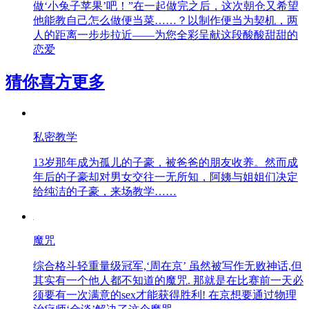
做‘小兔子苹果’吧！”在一起做完之后，这次朝仓又希望
他能教自己怎么做便当菜……？以制作便当为契机，两
人的距离一步步拉近——为您全彩呈献这段酸酸甜甜的
恋爱
猜你喜方
更多
私密教学
13岁那年成为孤儿的子豪，被爸爸的朋友收养。然而成
年后的子豪却对男女交往一无所知，阿姨与姐姐们决定
给纯洁的子豪，来场教学……
魔咒
综合格斗轻重量级冠军,‘周在京’ 虽然被写作无败神话,但
其实有一个他人都不知道的魔咒. 那就是在比赛前一天必
须要有一次满意的sex才能获得胜利! 在京想要通过物理