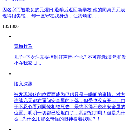
因名字而被欺负的元燿日 退学后返回新学校 他的同桌尹元表
现得很尖锐， 却一直守在我身边，让我烦恼……
1351306
青梅竹马
儿子~下次注意要控制好声音~什么?!不可能!我竟然和发
小在我家...!...
陷入深渊
被发现潜伏的位置而成为俘虏只是一瞬间的事情。对方
连续几天都在逼问安全屋的下落，但受也没有开口。由
于不忍心看到同僚相继死去，最终不得不说出安全屋的
位置。明明一切都已经坦白了，我都招了啊！但是为什
么...为什么用那么奇怪的眼神看着我呢？！