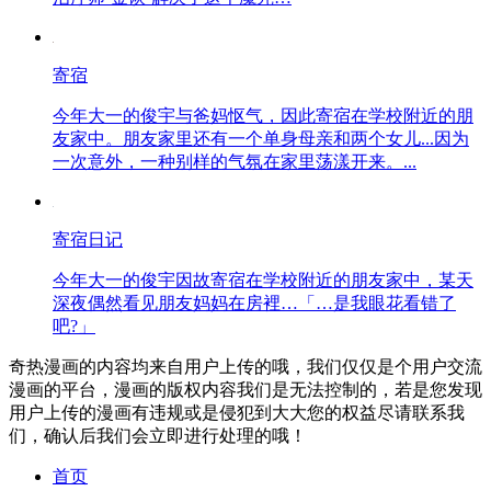
寄宿
今年大一的俊宇与爸妈怄气，因此寄宿在学校附近的朋
友家中。朋友家里还有一个单身母亲和两个女儿...因为
一次意外，一种别样的气氛在家里荡漾开来。...
寄宿日记
今年大一的俊宇因故寄宿在学校附近的朋友家中，某天
深夜偶然看见朋友妈妈在房裡…「…是我眼花看错了
吧?」
奇热漫画的内容均来自用户上传的哦，我们仅仅是个用户交流
漫画的平台，漫画的版权内容我们是无法控制的，若是您发现
用户上传的漫画有违规或是侵犯到大大您的权益尽请联系我
们，确认后我们会立即进行处理的哦！
首页