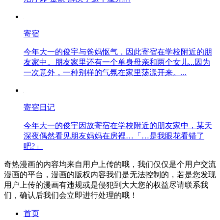
寄宿
今年大一的俊宇与爸妈怄气，因此寄宿在学校附近的朋
友家中。朋友家里还有一个单身母亲和两个女儿...因为
一次意外，一种别样的气氛在家里荡漾开来。...
寄宿日记
今年大一的俊宇因故寄宿在学校附近的朋友家中，某天
深夜偶然看见朋友妈妈在房裡…「…是我眼花看错了
吧?」
奇热漫画的内容均来自用户上传的哦，我们仅仅是个用户交流
漫画的平台，漫画的版权内容我们是无法控制的，若是您发现
用户上传的漫画有违规或是侵犯到大大您的权益尽请联系我
们，确认后我们会立即进行处理的哦！
首页