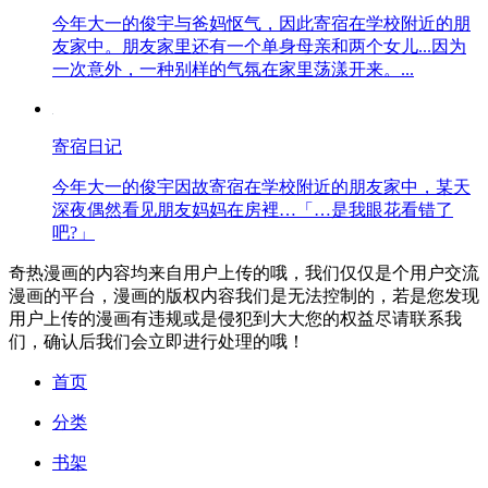
今年大一的俊宇与爸妈怄气，因此寄宿在学校附近的朋
友家中。朋友家里还有一个单身母亲和两个女儿...因为
一次意外，一种别样的气氛在家里荡漾开来。...
寄宿日记
今年大一的俊宇因故寄宿在学校附近的朋友家中，某天
深夜偶然看见朋友妈妈在房裡…「…是我眼花看错了
吧?」
奇热漫画的内容均来自用户上传的哦，我们仅仅是个用户交流
漫画的平台，漫画的版权内容我们是无法控制的，若是您发现
用户上传的漫画有违规或是侵犯到大大您的权益尽请联系我
们，确认后我们会立即进行处理的哦！
首页
分类
书架