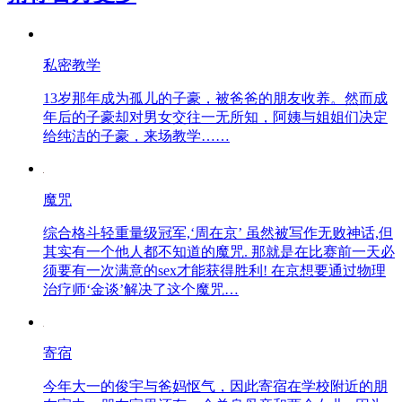
私密教学
13岁那年成为孤儿的子豪，被爸爸的朋友收养。然而成
年后的子豪却对男女交往一无所知，阿姨与姐姐们决定
给纯洁的子豪，来场教学……
魔咒
综合格斗轻重量级冠军,‘周在京’ 虽然被写作无败神话,但
其实有一个他人都不知道的魔咒. 那就是在比赛前一天必
须要有一次满意的sex才能获得胜利! 在京想要通过物理
治疗师‘金谈’解决了这个魔咒…
寄宿
今年大一的俊宇与爸妈怄气，因此寄宿在学校附近的朋