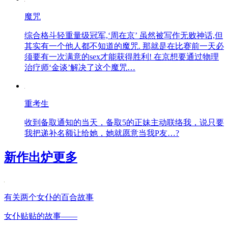
魔咒
综合格斗轻重量级冠军,‘周在京’ 虽然被写作无败神话,但
其实有一个他人都不知道的魔咒. 那就是在比赛前一天必
须要有一次满意的sex才能获得胜利! 在京想要通过物理
治疗师‘金谈’解决了这个魔咒…
重考生
收到备取通知的当天，备取5的正妹主动联络我，说只要
我把递补名额让给她，她就愿意当我P友…?
新作出炉
更多
有关两个女仆的百合故事
女仆贴贴的故事——