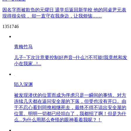
因名字而被欺负的元燿日 退学后返回新学校 他的同桌尹元表
现得很尖锐， 却一直守在我身边，让我烦恼……
1351746
青梅竹马
儿子~下次注意要控制好声音~什么?!不可能!我竟然和发
小在我家...!...
陷入深渊
被发现潜伏的位置而成为俘虏只是一瞬间的事情。对方
连续几天都在逼问安全屋的下落，但受也没有开口。由
于不忍心看到同僚相继死去，最终不得不说出安全屋的
位置。明明一切都已经坦白了，我都招了啊！但是为什
么...为什么用那么奇怪的眼神看着我呢？！