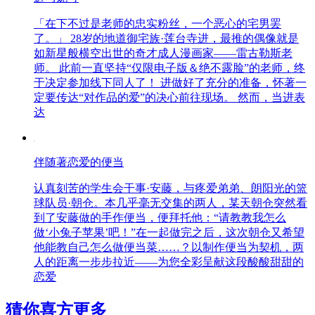
「在下不过是老师的忠实粉丝，一个恶心的宅男罢
了。」 28岁的地道御宅族·莲台寺进，最推的偶像就是
如新星般横空出世的奇才成人漫画家——雷古勒斯老
师。 此前一直坚持“仅限电子版＆绝不露脸”的老师，终
于决定参加线下同人了！ 进做好了充分的准备，怀著一
定要传达“对作品的爱”的决心前往现场。 然而，当进表
达
伴随著恋爱的便当
认真刻苦的学生会干事·安藤，与疼爱弟弟、朗阳光的篮
球队员·朝仓。本几乎毫无交集的两人，某天朝仓突然看
到了安藤做的手作便当，便拜托他：“请教教我怎么
做‘小兔子苹果’吧！”在一起做完之后，这次朝仓又希望
他能教自己怎么做便当菜……？以制作便当为契机，两
人的距离一步步拉近——为您全彩呈献这段酸酸甜甜的
恋爱
猜你喜方
更多