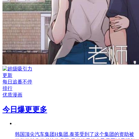
更新
每日追番不停
排行
优质漫画
今日爆更
更多
韩国顶尖汽车集团H集团.泰英受到了这个集团的资助被