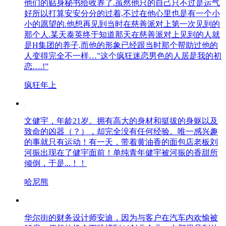
他们的贴身秘书给收养了.虽然他只的自己只不过是运气
好所以打算安安分分的过着,不过在他心里也是有一个小
小的愿望的.他想再见到当时在慈善派对上第一次见到的
那个人.某天泰英终于知道那天在慈善派对上见到的人就
是H集团的养子,而他的形象已经跟当时那个帮助过他的
人变得完全不一样…”这个疯狂迷恋男色的人居是我的初
恋….!”
疯狂年上
文健宇，年龄21岁。拥有高大的身材和挺拔的身躯以及
致命的凶器（？），却完全没有任何经验。唯一感兴趣
的事就只有运动！有一天，带着黄油香的面包店老板刘
河振出现在了健宇面前！单纯青年健宇被河振的香甜所
倾倒，于是...！！
哈尼熊
华尔街的财务设计师安迪，因为与客户在汽车内欢愉被