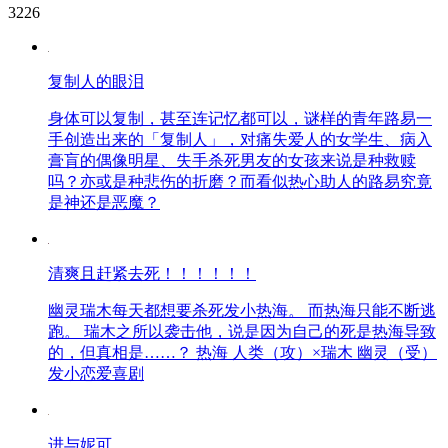
3226
复制人的眼泪
身体可以复制，甚至连记忆都可以，谜样的青年路易一
手创造出来的「复制人」，对痛失爱人的女学生、病入
膏肓的偶像明星、失手杀死男友的女孩来说是种救赎
吗？亦或是种悲伤的折磨？而看似热心助人的路易究竟
是神还是恶魔？
清爽且赶紧去死！！！！！！
幽灵瑞木每天都想要杀死发小热海。 而热海只能不断逃
跑。 瑞木之所以袭击他，说是因为自己的死是热海导致
的，但真相是……？ 热海 人类（攻）×瑞木 幽灵（受）
发小恋爱喜剧
进与妮可