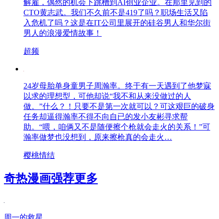
解雇，偶然的机会下跳槽到AI创业企业。在那里见到的
CTO黄志武。我们不久前不是419了吗？职场生活又陷
入危机了吗？这是在IT公司里展开的硅谷男人和华尔街
男人的浪漫爱情故事！
超频
24岁母胎单身童男子周瀚率。终于有一天遇到了他梦寐
以求的理想型，可他却说“我不和从来没做过的人
做。”什么？！只要不是第一次就可以？可这艰巨的破身
任务却逼得瀚率不得不向自已的发小友彬寻求帮
助。“喂，咱俩又不是随便擦个枪就会走火的关系！”可
瀚率做梦也没想到，原来擦枪真的会走火…
樱桃情结
奇热漫画强荐
更多
周一的救星