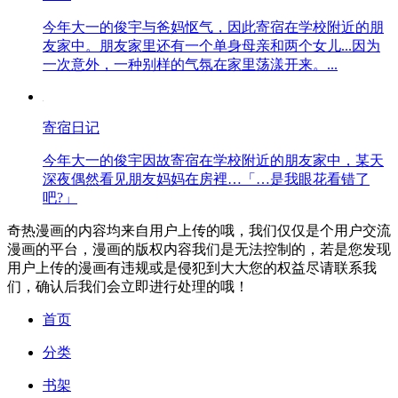
今年大一的俊宇与爸妈怄气，因此寄宿在学校附近的朋
友家中。朋友家里还有一个单身母亲和两个女儿...因为
一次意外，一种别样的气氛在家里荡漾开来。...
寄宿日记
今年大一的俊宇因故寄宿在学校附近的朋友家中，某天
深夜偶然看见朋友妈妈在房裡…「…是我眼花看错了
吧?」
奇热漫画的内容均来自用户上传的哦，我们仅仅是个用户交流
漫画的平台，漫画的版权内容我们是无法控制的，若是您发现
用户上传的漫画有违规或是侵犯到大大您的权益尽请联系我
们，确认后我们会立即进行处理的哦！
首页
分类
书架