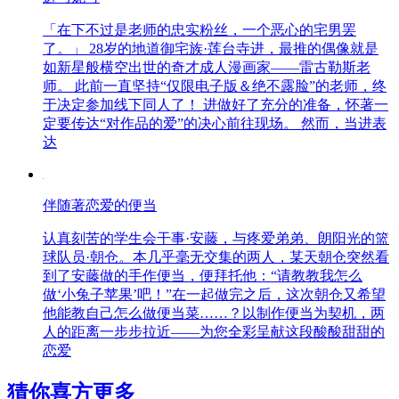
「在下不过是老师的忠实粉丝，一个恶心的宅男罢
了。」 28岁的地道御宅族·莲台寺进，最推的偶像就是
如新星般横空出世的奇才成人漫画家——雷古勒斯老
师。 此前一直坚持“仅限电子版＆绝不露脸”的老师，终
于决定参加线下同人了！ 进做好了充分的准备，怀著一
定要传达“对作品的爱”的决心前往现场。 然而，当进表
达
伴随著恋爱的便当
认真刻苦的学生会干事·安藤，与疼爱弟弟、朗阳光的篮
球队员·朝仓。本几乎毫无交集的两人，某天朝仓突然看
到了安藤做的手作便当，便拜托他：“请教教我怎么
做‘小兔子苹果’吧！”在一起做完之后，这次朝仓又希望
他能教自己怎么做便当菜……？以制作便当为契机，两
人的距离一步步拉近——为您全彩呈献这段酸酸甜甜的
恋爱
猜你喜方
更多