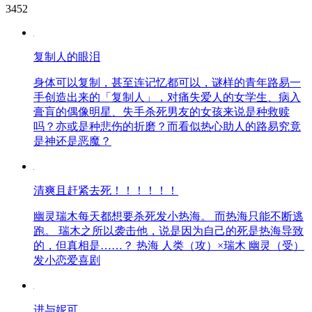
3452
复制人的眼泪
身体可以复制，甚至连记忆都可以，谜样的青年路易一
手创造出来的「复制人」，对痛失爱人的女学生、病入
膏肓的偶像明星、失手杀死男友的女孩来说是种救赎
吗？亦或是种悲伤的折磨？而看似热心助人的路易究竟
是神还是恶魔？
清爽且赶紧去死！！！！！！
幽灵瑞木每天都想要杀死发小热海。 而热海只能不断逃
跑。 瑞木之所以袭击他，说是因为自己的死是热海导致
的，但真相是……？ 热海 人类（攻）×瑞木 幽灵（受）
发小恋爱喜剧
进与妮可