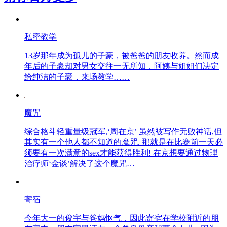
私密教学
13岁那年成为孤儿的子豪，被爸爸的朋友收养。然而成
年后的子豪却对男女交往一无所知，阿姨与姐姐们决定
给纯洁的子豪，来场教学……
魔咒
综合格斗轻重量级冠军,‘周在京’ 虽然被写作无败神话,但
其实有一个他人都不知道的魔咒. 那就是在比赛前一天必
须要有一次满意的sex才能获得胜利! 在京想要通过物理
治疗师‘金谈’解决了这个魔咒…
寄宿
今年大一的俊宇与爸妈怄气，因此寄宿在学校附近的朋