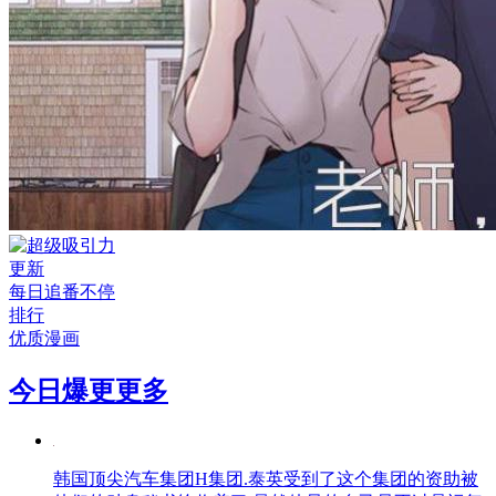
更新
每日追番不停
排行
优质漫画
今日爆更
更多
韩国顶尖汽车集团H集团.泰英受到了这个集团的资助被