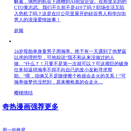
解雇，偶然的机会下跳槽到AI创业企业。在那里见到的
CTO黄志武。我们不久前不是419了吗？职场生活又陷
入危机了吗？这是在IT公司里展开的硅谷男人和华尔街
男人的浪漫爱情故事！
超频
24岁母胎单身童男子周瀚率。终于有一天遇到了他梦寐
以求的理想型，可他却说“我不和从来没做过的人
做。”什么？！只要不是第一次就可以？可这艰巨的破身
任务却逼得瀚率不得不向自已的发小友彬寻求帮
助。“喂，咱俩又不是随便擦个枪就会走火的关系！”可
瀚率做梦也没想到，原来擦枪真的会走火…
樱桃情结
奇热漫画强荐
更多
周一的救星