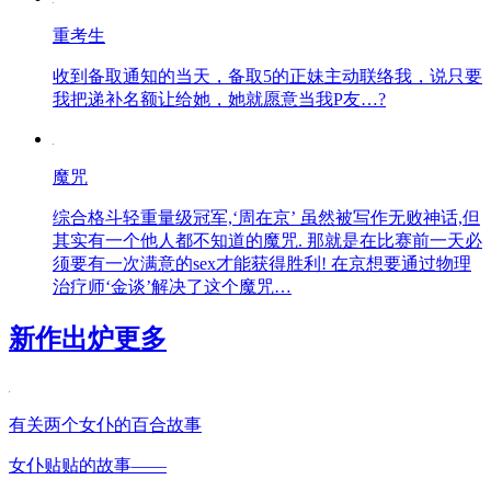
重考生
收到备取通知的当天，备取5的正妹主动联络我，说只要
我把递补名额让给她，她就愿意当我P友…?
魔咒
综合格斗轻重量级冠军,‘周在京’ 虽然被写作无败神话,但
其实有一个他人都不知道的魔咒. 那就是在比赛前一天必
须要有一次满意的sex才能获得胜利! 在京想要通过物理
治疗师‘金谈’解决了这个魔咒…
新作出炉
更多
有关两个女仆的百合故事
女仆贴贴的故事——