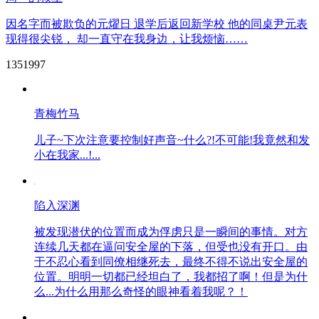
因名字而被欺负的元燿日 退学后返回新学校 他的同桌尹元表
现得很尖锐， 却一直守在我身边，让我烦恼……
1351997
青梅竹马
儿子~下次注意要控制好声音~什么?!不可能!我竟然和发
小在我家...!...
陷入深渊
被发现潜伏的位置而成为俘虏只是一瞬间的事情。对方
连续几天都在逼问安全屋的下落，但受也没有开口。由
于不忍心看到同僚相继死去，最终不得不说出安全屋的
位置。明明一切都已经坦白了，我都招了啊！但是为什
么...为什么用那么奇怪的眼神看着我呢？！