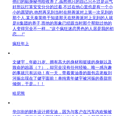
他们的贴身秘书给收养了.虽然他只的自己只不过是运气
好所以打算安安分分的过着,不过在他心里也是有一个小
小的愿望的.他想再见到当时在慈善派对上第一次见到的
那个人.某天泰英终于知道那天在慈善派对上见到的人就
是H集团的养子,而他的形象已经跟当时那个帮助过他的
人变得完全不一样…”这个疯狂迷恋男色的人居是我的初
恋….!”
疯狂年上
文健宇，年龄21岁。拥有高大的身材和挺拔的身躯以及
致命的凶器（？），却完全没有任何经验。唯一感兴趣
的事就只有运动！有一天，带着黄油香的面包店老板刘
河振出现在了健宇面前！单纯青年健宇被河振的香甜所
倾倒，于是...！！
哈尼熊
华尔街的财务设计师安迪，因为与客户在汽车内欢愉被